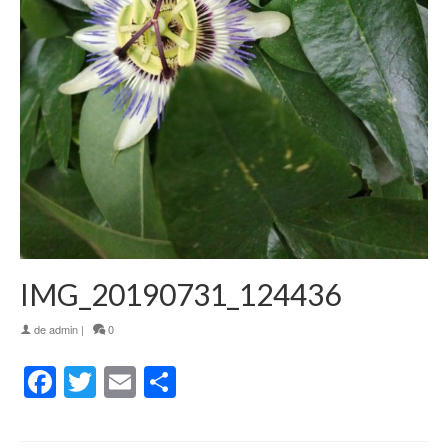
IMG_20190731_124436
de
admin
|
0
Facebook
Twitter
Email
Partager