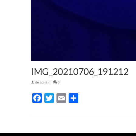
IMG_20210706_191212
de
admin
|
0
Facebook
Twitter
Email
Partager