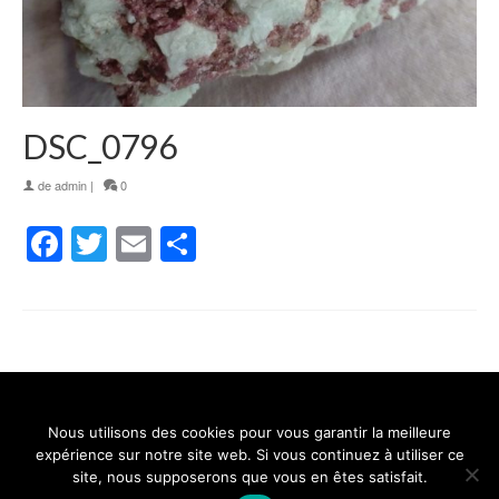
DSC_0796
de
admin
|
0
Facebook
Twitter
Email
Partager
Nous utilisons des cookies pour vous garantir la meilleure
Contact
Mentions légales
Conditions générales de vente
expérience sur notre site web. Si vous continuez à utiliser ce
site, nous supposerons que vous en êtes satisfait.
Politique de confidentialité