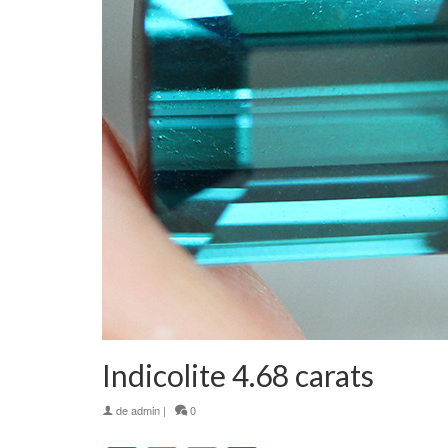
Indicolite 4.68 carats
de
admin
|
0