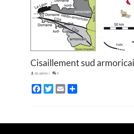
Cisaillement sud armorica
de
admin
|
0
Facebook
Twitter
Email
Partager