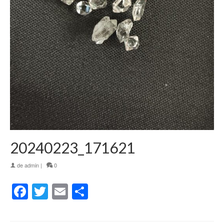
20240223_171621
de
admin
|
0
Facebook
Twitter
Email
Partager