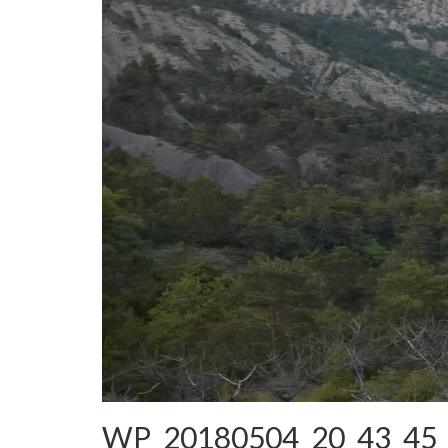
WP_20180504_20_43_45_P