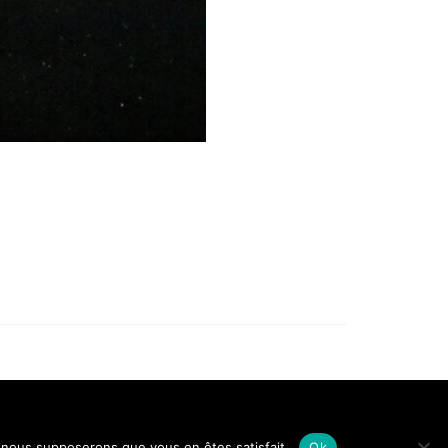
ons légales
Conditions générales de vente
Politique de confidentialité
e, nous supposerons que vous en êtes satisfait.
Ok