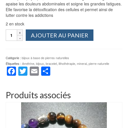
apaise les douleurs abdominales et soigne les grandes fatigues.
Elle favorise la détoxification des cellules et permet ainsi de
lutter contre les addictions
2 en stock
quantité
AJOUTER AU PANIER
de
Bracelet
Amétrine
perles
Catégorie :
bijoux à base de pierres naturelles
de
Étiquettes :
Amétrine
,
bijoux
,
bracelet
,
lithothérapie
,
mineral
,
pierre naturelle
6
Facebook
Twitter
Email
Partager
mm
Produits associés