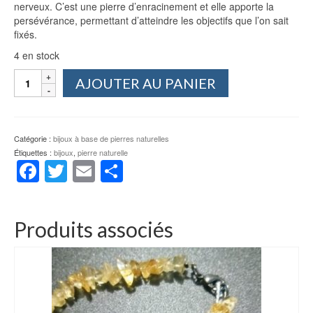
nerveux. C’est une pierre d’enracinement et elle apporte la
persévérance, permettant d’atteindre les objectifs que l’on sait
fixés.
4 en stock
quantité
AJOUTER AU PANIER
de
Bracelet
œil
de
Catégorie :
bijoux à base de pierres naturelles
tigre
Étiquettes :
bijoux
,
pierre naturelle
Facebook
Twitter
Email
Partager
Produits associés