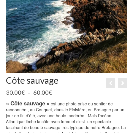
Côte sauvage
Plage
30.00
€
–
60.00
€
de
« Côte sauvage »
prix :
est une photo prise du sentier de
30.00€
randonnée , au Conquet, dans le Finistère, en Bretagne par un
à
jour de fin d’été, avec une houle modérée . Mais l’océan
60.00€
Atlantique lèche la côte avec force et c’est un spectacle
fascinant de beauté sauvage très typique de notre Bretagne. La