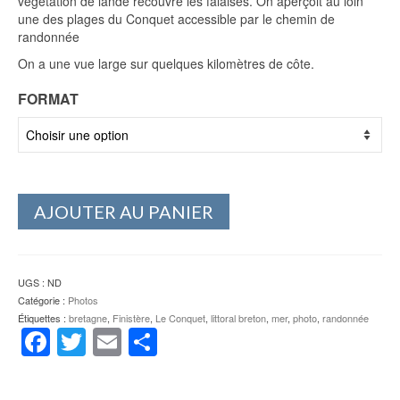
végétation de lande recouvre les falaises. On aperçoit au loin
une des plages du Conquet accessible par le chemin de
randonnée
On a une vue large sur quelques kilomètres de côte.
FORMAT
AJOUTER AU PANIER
UGS :
ND
Catégorie :
Photos
Étiquettes :
bretagne
,
Finistère
,
Le Conquet
,
littoral breton
,
mer
,
photo
,
randonnée
Facebook
Twitter
Email
Partager