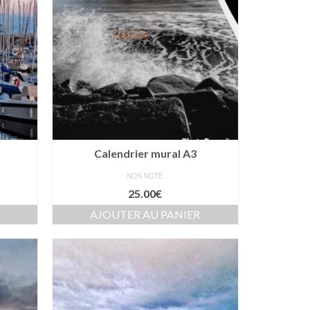
Calendrier mural A3
NON NOTÉ
age
25.00
€
AJOUTER AU PANIER
x :
.00€
.00€