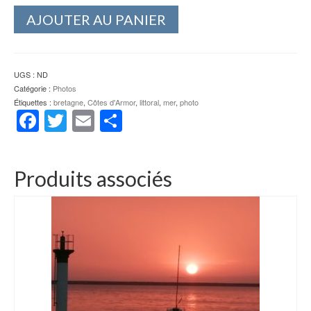
AJOUTER AU PANIER
UGS :
ND
Catégorie :
Photos
Étiquettes :
bretagne
,
Côtes d'Armor
,
littoral
,
mer
,
photo
Facebook
Twitter
Email
Partager
Produits associés