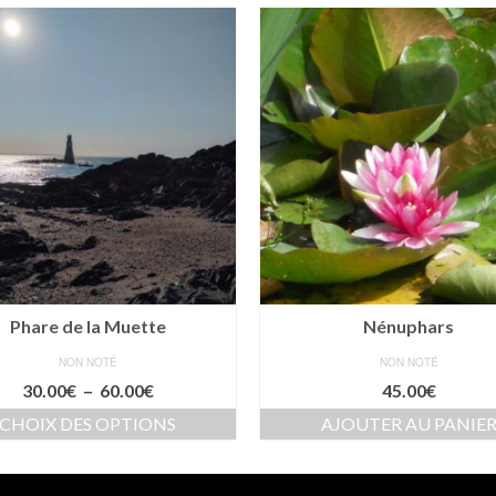
Phare de la Muette
Nénuphars
NON NOTÉ
NON NOTÉ
Plage
30.00
€
–
60.00
€
45.00
€
de
CHOIX DES OPTIONS
AJOUTER AU PANIE
prix :
Ce
30.00€
produit
à
a