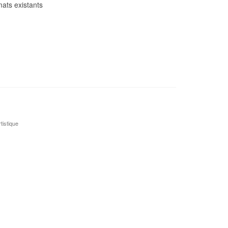
mats existants
tistique