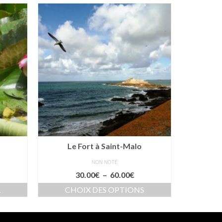
Le Fort à Saint-Malo
NON NOTÉ
Plage
30.00
€
–
60.00
€
de
R
CHOIX DES OPTIONS
CH
prix :
Ce
30.00€
produit
à
a