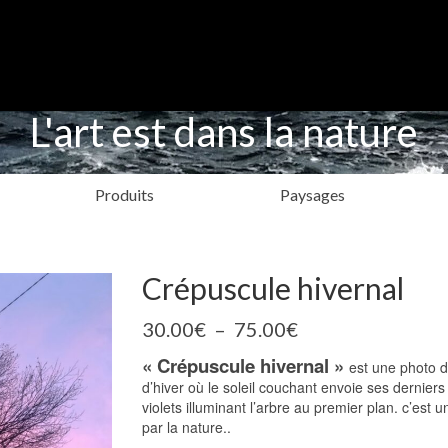
L'art est dans la nature
Produits
Paysages
Crépuscule hivernal
Plage
30.00
€
–
75.00
€
de
« Crépuscule hivernal »
prix :
est une photo d
30.00€
d’hiver où le soleil couchant envoie ses dernier
à
violets illuminant l’arbre au premier plan. c’est
75.00€
par la nature..