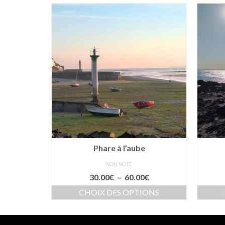
Phare à l’aube
NON NOTÉ
Plage
30.00
€
–
60.00
€
de
IER
CHOIX DES OPTIONS
prix :
Ce
30.00€
produit
à
a