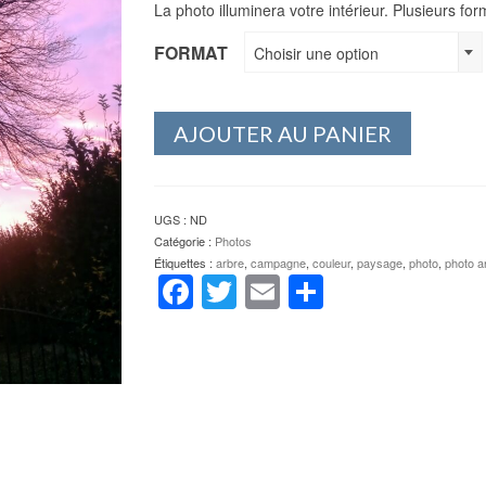
La photo illuminera votre intérieur. Plusieurs for
FORMAT
Choisir une option
AJOUTER AU PANIER
UGS :
ND
Catégorie :
Photos
Étiquettes :
arbre
,
campagne
,
couleur
,
paysage
,
photo
,
photo ar
Facebook
Twitter
Email
Partager