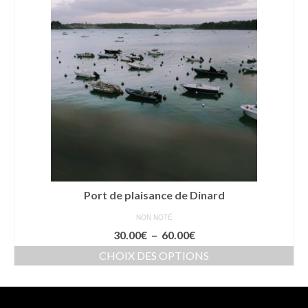
Port de plaisance de Dinard
NON NOTÉ
Plage
30.00
€
–
60.00
€
de
CHOIX DES OPTIONS
prix :
Ce
30.00€
produit
à
a
60.00€