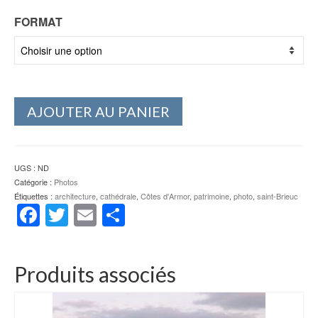
FORMAT
AJOUTER AU PANIER
UGS :
ND
Catégorie :
Photos
Étiquettes :
architecture
,
cathédrale
,
Côtes d'Armor
,
patrimoine
,
photo
,
saint-Brieuc
Facebook
Twitter
Email
Partager
Produits associés