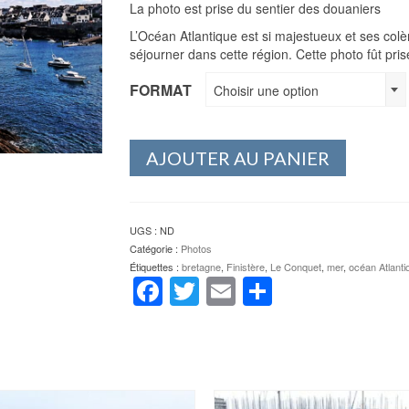
La photo est prise du sentier des douaniers
L’Océan Atlantique est si majestueux et ses col
séjourner dans cette région. Cette photo fût pris
FORMAT
Choisir une option
AJOUTER AU PANIER
UGS :
ND
Catégorie :
Photos
Étiquettes :
bretagne
,
Finistère
,
Le Conquet
,
mer
,
océan Atlanti
Facebook
Twitter
Email
Partager