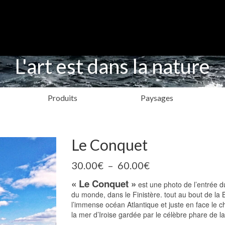
L'art est dans la nature
Produits
Paysages
Le Conquet
Plage
30.00
€
–
60.00
€
de
« Le Conquet »
prix :
est une photo de l’entrée 
30.00€
du monde, dans le Finistère. tout au bout de la
à
l’immense océan Atlantique et juste en face le c
60.00€
la mer d’Iroise gardée par le célèbre phare de l