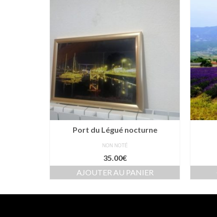
Port du Légué nocturne
NON NOTÉ
35.00
€
IER
AJOUTER AU PANIER