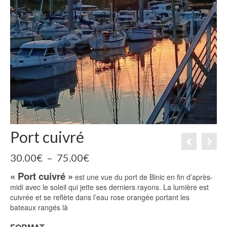
Port cuivré
Plage
30.00
€
–
75.00
€
de
« Port cuivré »
prix :
est une vue du port de Binic en fin d’après-
30.00€
midi avec le soleil qui jette ses derniers rayons. La lumière est
à
cuivrée et se reflète dans l’eau rose orangée portant les
75.00€
bateaux rangés là