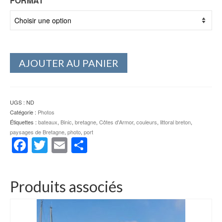
FORMAT
AJOUTER AU PANIER
UGS :
ND
Catégorie :
Photos
Étiquettes :
bateaux
,
Binic
,
bretagne
,
Côtes d'Armor
,
couleurs
,
littoral breton
,
paysages de Bretagne
,
photo
,
port
Facebook
Twitter
Email
Partager
Produits associés