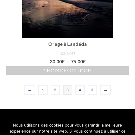
sur
la
page
du
produit
Orage à Landéda
NON NOTÉ
Plage
30.00
€
–
75.00
€
de
CHOIX DES OPTIONS
prix :
Ce
30.00€
produit
à
a
←
1
2
3
4
5
→
75.00€
plusieurs
variations.
Les
options
peuvent
Nous utilisons des cookies pour vous garantir la meilleure
être
Contact
Mentions légales
Conditions générales de vente
expérience sur notre site web. Si vous continuez à utiliser ce
choisies