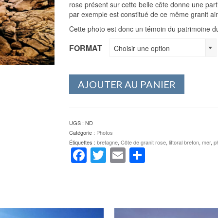
rose présent sur cette belle côte donne une parti
par exemple est constitué de ce même granit ain
Cette photo est donc un témoin du patrimoine du
FORMAT
Choisir une option
AJOUTER AU PANIER
UGS :
ND
Catégorie :
Photos
Étiquettes :
bretagne
,
Côte de granit rose
,
littoral breton
,
mer
,
p
Facebook
Twitter
Email
Partager