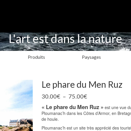
L'art est dans la nature
Produits
Paysages
Le phare du Men Ruz
Plage
30.00
€
–
75.00
€
de
« Le phare du Men Ruz »
prix :
est une vue du
30.00€
Ploumanac’h dans les Côtes d’Armor, en Bretagne
à
de houle.
75.00€
Ploumanac’h est un site très apprécié des touris