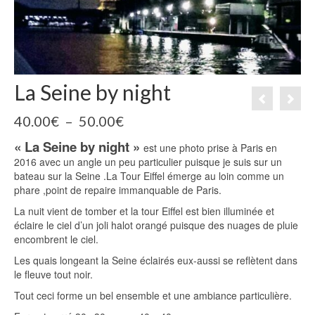
La Seine by night
Plage
40.00
€
–
50.00
€
de
« La Seine by night »
prix :
est une photo prise à Paris en
40.00€
2016 avec un angle un peu particulier puisque je suis sur un
à
bateau sur la Seine .La Tour Eiffel émerge au loin comme un
50.00€
phare ,point de repaire immanquable de Paris.
La nuit vient de tomber et la tour Eiffel est bien illuminée et
éclaire le ciel d’un joli halot orangé puisque des nuages de pluie
encombrent le ciel.
Les quais longeant la Seine éclairés eux-aussi se reflètent dans
le fleuve tout noir.
Tout ceci forme un bel ensemble et une ambiance particulière.