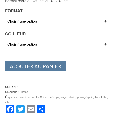
Format carré 30 x30 cm ou 40 x 40 cm
FORMAT
COULEUR
AJOUTER AU PANIER
UGS :
ND
Catégorie :
Photos
Étiquettes :
architecture
,
La Seine
,
paris
,
paysage urbain
,
photographie
,
Tour Eiffel
,
ville
Facebook
Twitter
Email
Partager