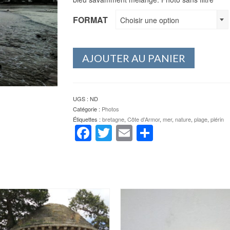
FORMAT
Choisir une option
AJOUTER AU PANIER
UGS :
ND
Catégorie :
Photos
Étiquettes :
bretagne
,
Côte d'Armor
,
mer
,
nature
,
plage
,
plérin
Facebook
Twitter
Email
Partager