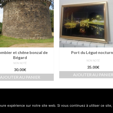
ombier et chêne bonzaï de
Port du Légué noctur
Bégard
NON NOTÉ
NON NOTÉ
35.00
€
30.00
€
AJOUTER AU PANIE
AJOUTER AU PANIER
Contact
Menti
leure expérience sur notre site web. Si vous continuez à utiliser ce sit