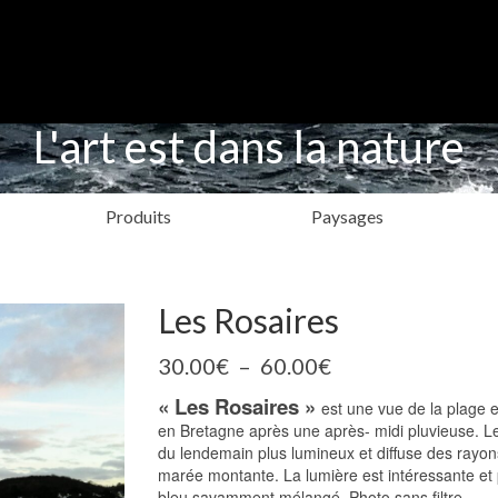
L'art est dans la nature
Produits
Paysages
Les Rosaires
Plage
30.00
€
–
60.00
€
de
« Les Rosaires »
prix :
est une vue de la plage 
30.00€
en Bretagne après une après- midi pluvieuse. Le
à
du lendemain plus lumineux et diffuse des rayons
60.00€
marée montante. La lumière est intéressante et 
bleu savamment mélangé. Photo sans filtre