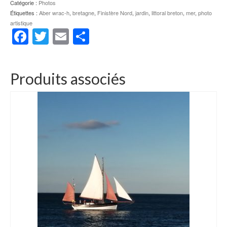
Catégorie :
Photos
Étiquettes :
Aber wrac-h
,
bretagne
,
Finistère Nord
,
jardin
,
littoral breton
,
mer
,
photo
artistique
Facebook
Twitter
Email
Partager
Produits associés