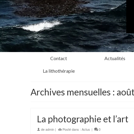
Contact
Actualités
La lithothérapie
Archives mensuelles : aoû
La photographie et l’art
de
admin
|
Posté dans :
Actus
|
0