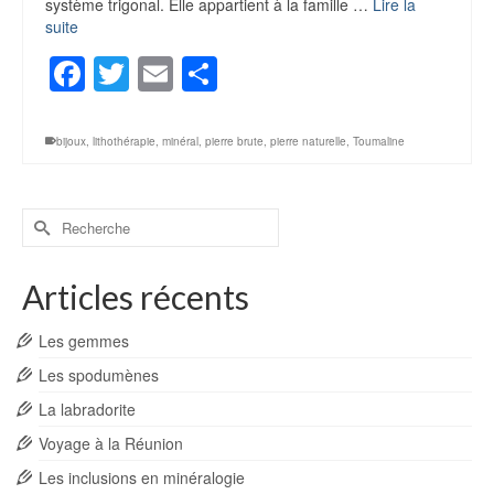
système trigonal. Elle appartient à la famille …
Lire la
suite
Facebook
Twitter
Email
Partager
bijoux
,
lithothérapie
,
minéral
,
pierre brute
,
pierre naturelle
,
Toumaline
Rechercher :
Articles récents
Les gemmes
Les spodumènes
La labradorite
Voyage à la Réunion
Les inclusions en minéralogie