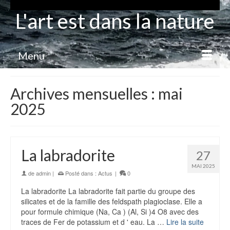
L'art est dans la nature
Menu
Archives mensuelles : mai
2025
La labradorite
27
MAI 2025
de
admin
|
Posté dans :
Actus
|
0
La labradorite La labradorite fait partie du groupe des
silicates et de la famille des feldspath plagioclase. Elle a
pour formule chimique (Na, Ca ) (Al, Si )4 O8 avec des
traces de Fer de potassium et d ' eau. La …
Lire la suite