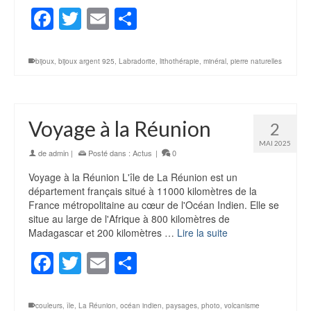
Facebook
Twitter
Email
Partager
bijoux
,
bijoux argent 925
,
Labradorite
,
lithothérapie
,
minéral
,
pierre naturelles
Voyage à la Réunion
2
MAI 2025
de
admin
|
Posté dans :
Actus
|
0
Voyage à la Réunion L'île de La Réunion est un
département français situé à 11000 kilomètres de la
France métropolitaine au cœur de l'Océan Indien. Elle se
situe au large de l'Afrique à 800 kilomètres de
Madagascar et 200 kilomètres …
Lire la suite
Facebook
Twitter
Email
Partager
couleurs
,
île
,
La Réunion
,
océan indien
,
paysages
,
photo
,
volcanisme