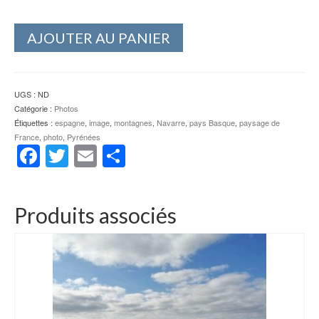
AJOUTER AU PANIER
UGS :
ND
Catégorie :
Photos
Étiquettes :
espagne
,
image
,
montagnes
,
Navarre
,
pays Basque
,
paysage de
France
,
photo
,
Pyrénées
Facebook
Twitter
Email
Partager
Produits associés