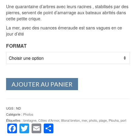
Une quarantaine d’arbres avec leurs racines , stabilisés par des
pierres, servent de point d’amarrage aux bateaux abrités dans
cette petite crique.
La mer, avec des nuances émeraude est sans vagues en ce
jour d’été
FORMAT
AJOUTER AU PANIER
UGS :
ND
Catégorie :
Photos
Étiquettes :
bretagne
,
Côtes d'Armor
,
littoral breton
,
mer
,
photo
,
plage
,
Plouha
,
port
Facebook
Twitter
Email
Partager