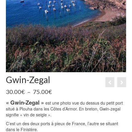
Gwin-Zegal
Plage
30.00
€
–
75.00
€
de
« Gwin-Zegal »
prix :
est une photo vue du dessus du petit port
30.00€
situé à Plouha dans les Côtes d’Armor. En breton, Gwin-zegal
à
signifie « vin de seigle ».
75.00€
C’est un des deux ports à pieux de France, l’autre se situant
dans le Finistère.