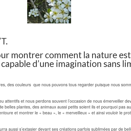
T.
pour montrer comment la nature est
t capable d’une imagination sans li
tures, des couleurs que nous pouvons tous regarder puisque nous som
eu attentifs et nous perdons souvent l’occasion de nous émerveiller de
 belles plantes, des animaux aussi petits soient ils et pourquoi pas au
 entoure et montrer le « beau », le « merveilleux » et ainsi vouloir le pro
urra aussi s’extasier devant ses créations parfois sublimées par de bel