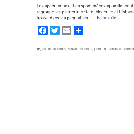
Les spodumènes : Les spodumènes appartiennent à la
regroupe les pierres kunzite et hiddenite et triphan
trouve dans les pegmatites …
Lire la suite
Facebook
Twitter
Email
Partager
gemmes
,
hiddenite
,
kunzite
,
minéraux
,
pierres naturelles
,
spodumèn