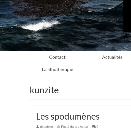
Contact
Actualités
La lithothérapie
kunzite
Les spodumènes
de
admin
|
Posté dans :
Actus
|
0