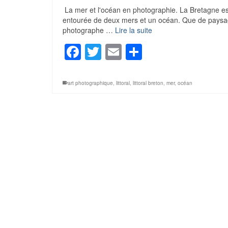
La mer et l'océan en photographie. La Bretagne est
entourée de deux mers et un océan. Que de paysag
photographe …
Lire la suite
Facebook
Twitter
Email
Partager
art photographique
,
littoral
,
littoral breton
,
mer
,
océan