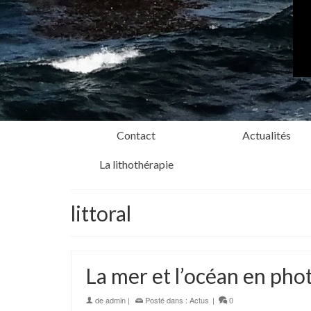
Contact
Actualités
La lithothérapie
littoral
La mer et l’océan en pho
de
admin
|
Posté dans :
Actus
|
0