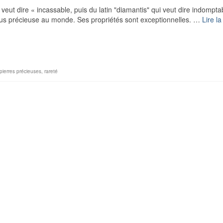
ut dire « incassable, puis du latin "diamantis" qui veut dire indompta
lus précieuse au monde. Ses propriétés sont exceptionnelles. …
Lire la
pierres précieuses
,
rareté