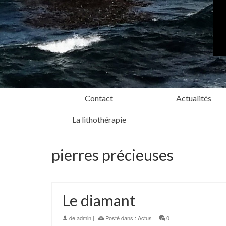
Contact
Actualités
La lithothérapie
pierres précieuses
Le diamant
de
admin
|
Posté dans :
Actus
|
0