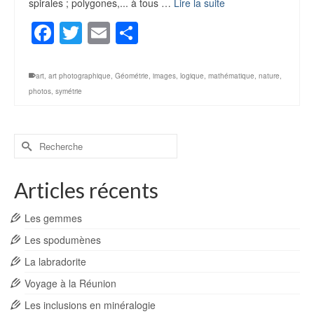
spirales ; polygones,... à tous …
Lire la suite
Facebook
Twitter
Email
Partager
art
,
art photographique
,
Géométrie
,
images
,
logique
,
mathématique
,
nature
,
photos
,
symétrie
Rechercher :
Articles récents
Les gemmes
Les spodumènes
La labradorite
Voyage à la Réunion
Les inclusions en minéralogie