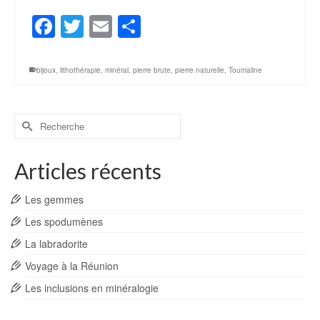
Facebook
Twitter
Email
Partager
bijoux
,
lithothérapie
,
minéral
,
pierre brute
,
pierre naturelle
,
Toumaline
Rechercher :
Articles récents
Les gemmes
Les spodumènes
La labradorite
Voyage à la Réunion
Les inclusions en minéralogie