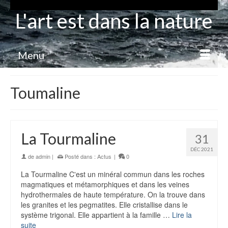
L'art est dans la nature
Menu
Toumaline
La Tourmaline
31
DÉC 2021
de
admin
|
Posté dans :
Actus
|
0
La Tourmaline C'est un minéral commun dans les roches
magmatiques et métamorphiques et dans les veines
hydrothermales de haute température. On la trouve dans
les granites et les pegmatites. Elle cristallise dans le
système trigonal. Elle appartient à la famille …
Lire la
suite