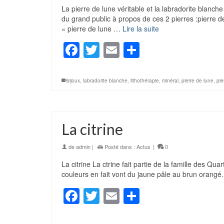
La pierre de lune véritable et la labradorite blanch
du grand public à propos de ces 2 pierres :pierre d
« pierre de lune …
Lire la suite
Facebook
Twitter
Email
Partager
bijoux
,
labradorite blanche
,
lithothérapie
,
minéral
,
pierre de lune
,
pie
La citrine
de
admin
|
Posté dans :
Actus
|
0
La citrine La ctrine fait partie de la famille des Qu
couleurs en fait vont du jaune pâle au brun orangé
Facebook
Twitter
Email
Partager