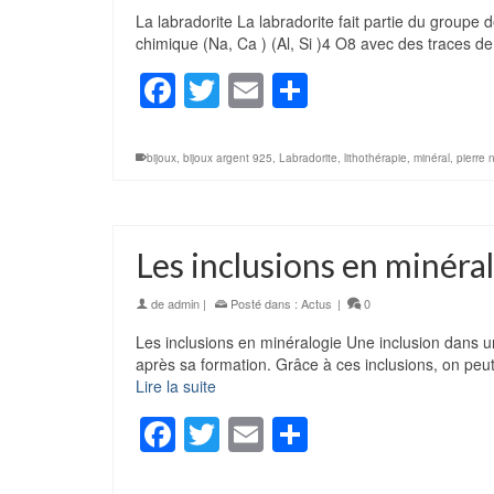
La labradorite La labradorite fait partie du groupe d
chimique (Na, Ca ) (Al, Si )4 O8 avec des traces d
Facebook
Twitter
Email
Partager
bijoux
,
bijoux argent 925
,
Labradorite
,
lithothérapie
,
minéral
,
pierre 
Les inclusions en minéra
de
admin
|
Posté dans :
Actus
|
0
Les inclusions en minéralogie Une inclusion dans 
après sa formation. Grâce à ces inclusions, on peu
Lire la suite
Facebook
Twitter
Email
Partager