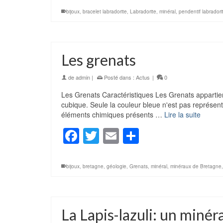
bijoux
,
bracelet labradorite
,
Labradorite
,
minéral
,
pendentif labradori
Les grenats
de
admin
|
Posté dans :
Actus
|
0
Les Grenats Caractéristiques Les Grenats appartienne
cubique. Seule la couleur bleue n'est pas représent
éléments chimiques présents …
Lire la suite
Facebook
Twitter
Email
Partager
bijoux
,
bretagne
,
géologie
,
Grenats
,
minéral
,
minéraux de Bretagne
La Lapis-lazuli: un minér