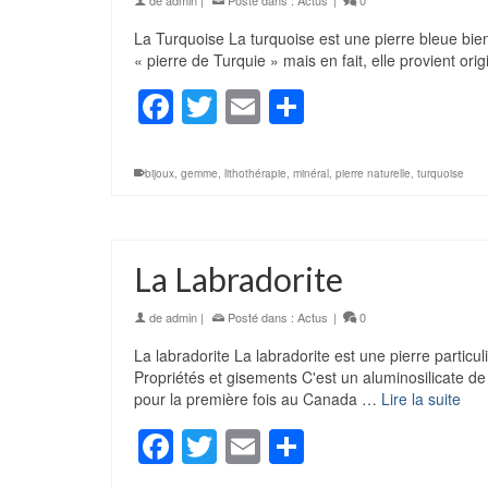
La Turquoise La turquoise est une pierre bleue bien
« pierre de Turquie » mais en fait, elle provient ori
Facebook
Twitter
Email
Partager
bijoux
,
gemme
,
lithothérapie
,
minéral
,
pierre naturelle
,
turquoise
La Labradorite
de
admin
|
Posté dans :
Actus
|
0
La labradorite La labradorite est une pierre partic
Propriétés et gisements C'est un aluminosilicate d
pour la première fois au Canada …
Lire la suite
Facebook
Twitter
Email
Partager