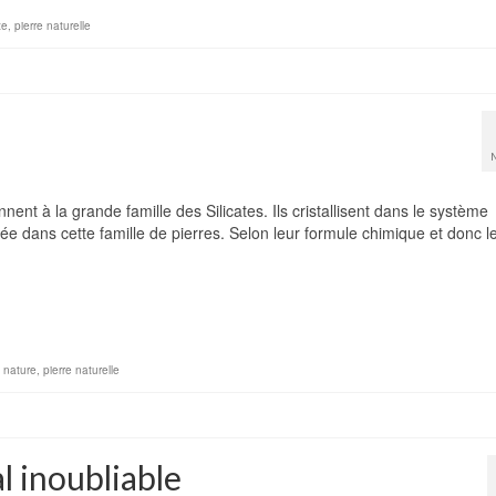
te
,
pierre naturelle
nt à la grande famille des Silicates. Ils cristallisent dans le système
ée dans cette famille de pierres. Selon leur formule chimique et donc l
,
nature
,
pierre naturelle
al inoubliable