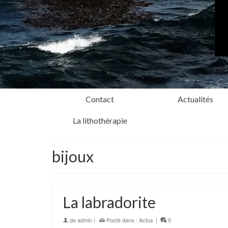
Contact
Actualités
La lithothérapie
bijoux
La labradorite
de
admin
|
Posté dans :
Actus
|
0