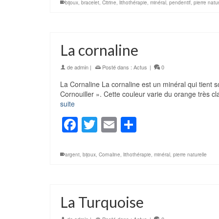
bijoux
,
bracelet
,
Citrine
,
lithothérapie
,
minéral
,
pendentif
,
pierre natur
La cornaline
de
admin
|
Posté dans :
Actus
|
0
La Cornaline La cornaline est un minéral qui tient 
Cornouiller ». Cette couleur varie du orange très 
suite
Facebook
Twitter
Email
Partager
argent
,
bijoux
,
Cornaline
,
lithothérapie
,
minéral
,
pierre naturelle
La Turquoise
de
admin
|
Posté dans :
Actus
|
0