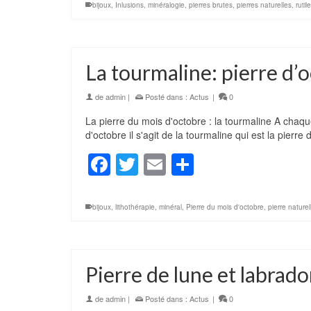
bijoux
,
Inlusions
,
minéralogie
,
pierres brutes
,
pierres naturelles
,
rutile
La tourmaline: pierre d’
de
admin
|
Posté dans :
Actus
|
0
La pierre du mois d'octobre : la tourmaline A chaq
d'octobre il s'agit de la tourmaline qui est la pie
Facebook
Twitter
Email
Partager
bijoux
,
lithothérapie
,
minéral
,
Pierre du mois d'octobre
,
pierre naturel
Pierre de lune et labrado
de
admin
|
Posté dans :
Actus
|
0