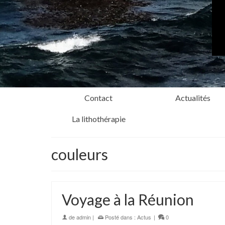
Contact
Actualités
La lithothérapie
couleurs
Voyage à la Réunion
de
admin
|
Posté dans :
Actus
|
0