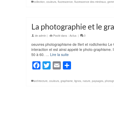
collection
,
couleurs
,
fluorescence
,
fluorescence des minéraux
,
gemm
La photographie et le g
de
admin
|
Posté dans :
Actus
|
0
oeuvres photographisme de Ifert et rodtchenko Le
interaction et est ainsi appelé le photo-graphisme.
50 à 60. …
Lire la suite
Facebook
Twitter
Email
Partager
architecture
,
couleurs
,
graphisme
,
lignes
,
nature
,
paysages
,
photog