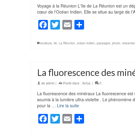
Voyage à la Réunion L'île de La Réunion est un dép
cœur de l'Océan Indien. Elle se situe au large de 
Facebook
Twitter
Email
Partager
couleurs
,
île
,
La Réunion
,
océan indien
,
paysages
,
photo
,
volcanis
La fluorescence des min
de
admin
|
Posté dans :
Actus
|
0
La fluorescence des minéraux La fluorescence est un
soumis à la lumière ultra-violette . Le phénomène d
pour la …
Lire la suite
Facebook
Twitter
Email
Partager