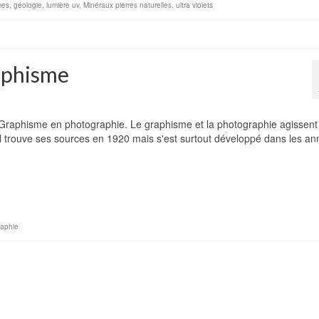
es
,
géologie
,
lumière uv
,
Minéraux pierres naturelles
,
ultra violets
raphisme
 Graphisme en photographie. Le graphisme et la photographie agissent
 Il trouve ses sources en 1920 mais s'est surtout développé dans les a
raphie