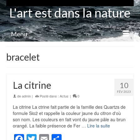
L'art est dans la nature
Menu
bracelet
La citrine
10
FÉV 2023
de
admin
|
Posté dans :
Actus
|
0
La citrine La ctrine fait partie de la famille des Quartzs de
formule Sio2 et rappelle la couleur jaune du citron d'où
son nom. Les couleurs en fait vont du jaune pâle au brun
orangé. La faible présence de Fer …
Lire la suite
Facebook
Twitter
Email
Partager