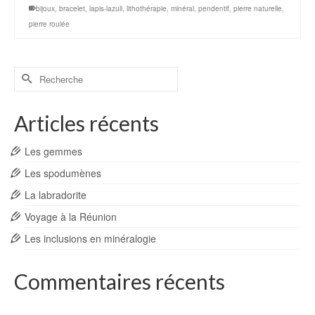
bijoux
,
bracelet
,
lapis-lazuli
,
lithothérapie
,
minéral
,
pendentif
,
pierre naturelle
,
pierre roulée
Rechercher :
Articles récents
Les gemmes
Les spodumènes
La labradorite
Voyage à la Réunion
Les inclusions en minéralogie
Commentaires récents