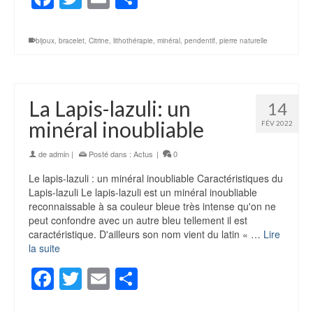
bijoux
,
bracelet
,
Citrine
,
lithothérapie
,
minéral
,
pendentif
,
pierre naturelle
La Lapis-lazuli: un
14
minéral inoubliable
FÉV 2022
de
admin
|
Posté dans :
Actus
|
0
Le lapis-lazuli : un minéral inoubliable Caractéristiques du
Lapis-lazuli Le lapis-lazuli est un minéral inoubliable
reconnaissable à sa couleur bleue très intense qu'on ne
peut confondre avec un autre bleu tellement il est
caractéristique. D'ailleurs son nom vient du latin « …
Lire
la suite
Facebook
Twitter
Email
Partager