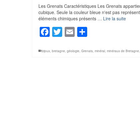
Les Grenats Caractéristiques Les Grenats appartienne
cubique. Seule la couleur bleue n'est pas représent
éléments chimiques présents …
Lire la suite
Facebook
Twitter
Email
Partager
bijoux
,
bretagne
,
géologie
,
Grenats
,
minéral
,
minéraux de Bretagne