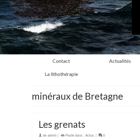
Contact
Actualités
La lithothérapie
minéraux de Bretagne
Les grenats
de
admin
|
Posté dans :
Actus
|
0