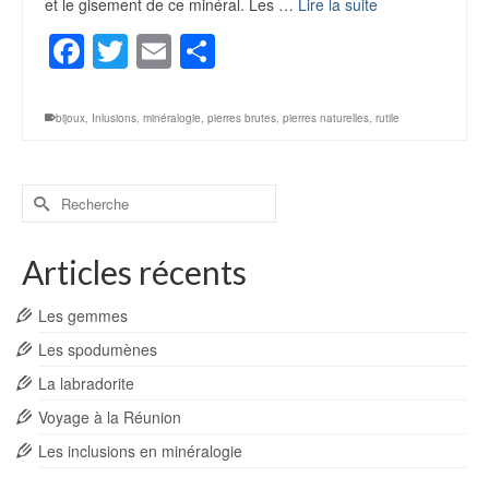
et le gisement de ce minéral. Les …
Lire la suite
Facebook
Twitter
Email
Partager
bijoux
,
Inlusions
,
minéralogie
,
pierres brutes
,
pierres naturelles
,
rutile
Rechercher :
Articles récents
Les gemmes
Les spodumènes
La labradorite
Voyage à la Réunion
Les inclusions en minéralogie