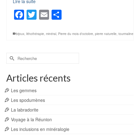
Lire la suite
Facebook
Twitter
Email
Partager
bijoux
,
lithothérapie
,
minéral
,
Pierre du mois d'octobre
,
pierre naturelle
,
tourmaline
Rechercher :
Articles récents
Les gemmes
Les spodumènes
La labradorite
Voyage à la Réunion
Les inclusions en minéralogie