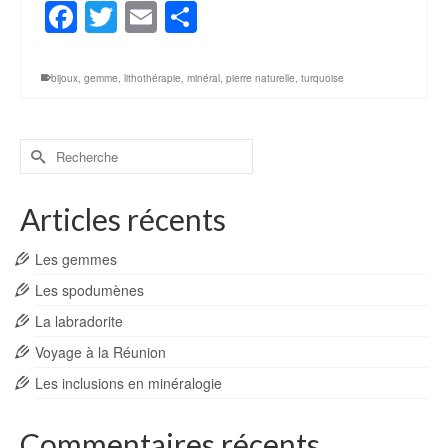
Facebook
Twitter
Email
Partager
bijoux
,
gemme
,
lithothérapie
,
minéral
,
pierre naturelle
,
turquoise
Rechercher :
Articles récents
Les gemmes
Les spodumènes
La labradorite
Voyage à la Réunion
Les inclusions en minéralogie
Commentaires récents