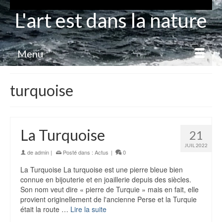
L'art est dans la nature
Menu
turquoise
La Turquoise
21
JUIL 2022
de
admin
|
Posté dans :
Actus
|
0
La Turquoise La turquoise est une pierre bleue bien
connue en bijouterie et en joaillerie depuis des siècles.
Son nom veut dire « pierre de Turquie » mais en fait, elle
provient originellement de l'ancienne Perse et la Turquie
était la route …
Lire la suite