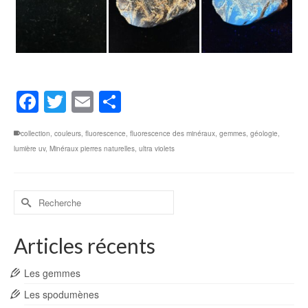
Facebook
Twitter
Email
Partager
collection
,
couleurs
,
fluorescence
,
fluorescence des minéraux
,
gemmes
,
géologie
,
lumière uv
,
Minéraux pierres naturelles
,
ultra violets
Rechercher :
Articles récents
Les gemmes
Les spodumènes