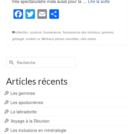
très spectaculaire mais aussi pour la …
Lire la suite
Facebook
Twitter
Email
Partager
collection
,
couleurs
,
fluorescence
,
fluorescence des minéraux
,
gemmes
,
géologie
,
lumière uv
,
Minéraux pierres naturelles
,
ultra violets
Rechercher :
Articles récents
Les gemmes
Les spodumènes
La labradorite
Voyage à la Réunion
Les inclusions en minéralogie