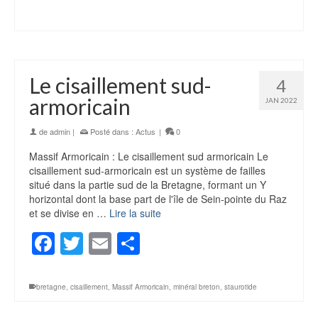
Le cisaillement sud-
4
armoricain
JAN 2022
de
admin
|
Posté dans :
Actus
|
0
Massif Armoricain : Le cisaillement sud armoricain Le
cisaillement sud-armoricain est un système de failles
situé dans la partie sud de la Bretagne, formant un Y
horizontal dont la base part de l'île de Sein-pointe du Raz
et se divise en …
Lire la suite
Facebook
Twitter
Email
Partager
bretagne
,
cisaillement
,
Massif Armoricain
,
minéral breton
,
staurotide