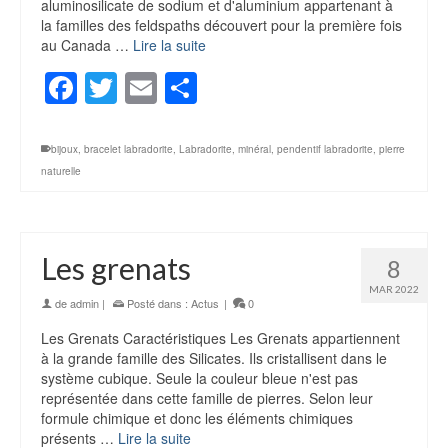
aluminosilicate de sodium et d'aluminium appartenant à
la familles des feldspaths découvert pour la première fois
au Canada …
Lire la suite
Facebook
Twitter
Email
Partager
bijoux
,
bracelet labradorite
,
Labradorite
,
minéral
,
pendentif labradorite
,
pierre
naturelle
Les grenats
8
MAR 2022
de
admin
|
Posté dans :
Actus
|
0
Les Grenats Caractéristiques Les Grenats appartiennent
à la grande famille des Silicates. Ils cristallisent dans le
système cubique. Seule la couleur bleue n'est pas
représentée dans cette famille de pierres. Selon leur
formule chimique et donc les éléments chimiques
présents …
Lire la suite