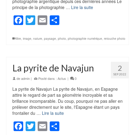
photographie argentique depuis ces dernières années Le
principe de la photographie …
Lire la suite
Facebook
Twitter
Email
Partager
filtre
,
image
,
nature
,
paysage
,
photo
,
photographie numérique
,
retouche photo
La pyrite de Navajun
2
SEP 2022
de
admin
|
Posté dans :
Actus
|
0
La pyrite de Navajun La pyrite de Navajun, en Espagne
attire le regard de part sa géométrie incroyable et sa
brillance incomparable. Du coup, pourquoi ne pas aller en
prélever directement sur le site, l'Espagne étant un pays
frontalier du …
Lire la suite
Facebook
Twitter
Email
Partager