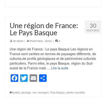
Une région de France:
30
Le Pays Basque
AOÛT 2022
de
admin
|
Posté dans :
Actus
|
0
Une région de France : Le pays Basque Les régions en
France sont variées en termes de paysages différents, de
cultures,de profils géologiques et de patrimoines culturels
particuliers. Parmi elles, le pays Basque, région du Sud-
ouest de la France mais …
Lire la suite
Facebook
Twitter
Email
Partager
fossiles
,
géologie
,
mer
,
montagne
,
Pays Basque
,
pierres naturelles