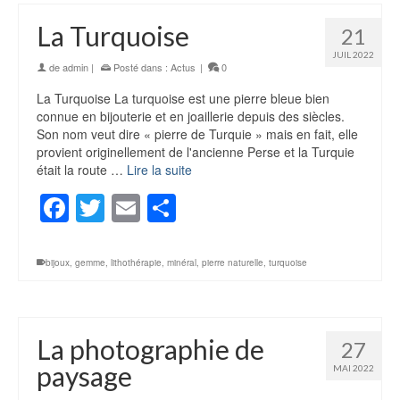
La Turquoise
21
JUIL 2022
de
admin
|
Posté dans :
Actus
|
0
La Turquoise La turquoise est une pierre bleue bien
connue en bijouterie et en joaillerie depuis des siècles.
Son nom veut dire « pierre de Turquie » mais en fait, elle
provient originellement de l'ancienne Perse et la Turquie
était la route …
Lire la suite
Facebook
Twitter
Email
Partager
bijoux
,
gemme
,
lithothérapie
,
minéral
,
pierre naturelle
,
turquoise
La photographie de
27
paysage
MAI 2022