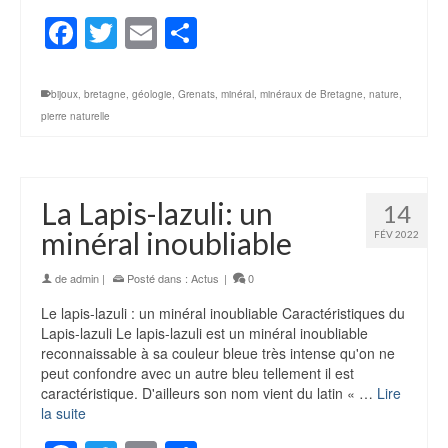
Facebook
Twitter
Email
Partager
bijoux
,
bretagne
,
géologie
,
Grenats
,
minéral
,
minéraux de Bretagne
,
nature
,
pierre naturelle
La Lapis-lazuli: un
14
minéral inoubliable
FÉV 2022
de
admin
|
Posté dans :
Actus
|
0
Le lapis-lazuli : un minéral inoubliable Caractéristiques du
Lapis-lazuli Le lapis-lazuli est un minéral inoubliable
reconnaissable à sa couleur bleue très intense qu'on ne
peut confondre avec un autre bleu tellement il est
caractéristique. D'ailleurs son nom vient du latin « …
Lire
la suite