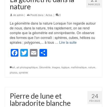
nature
MAR 2023
de
admin
|
Posté dans :
Actus
|
0
La géométrie dans la nature Lorsque l'on regarde autour
de nous, dans la nature, très rapidement, on se rend
compte que la géométrie est omniprésente. On observe
des formes que l'on connaît : sphères, cubes, hélices ou
spirales ; polygones,... à tous …
Lire la suite
Facebook
Twitter
Email
Partager
art
,
art photographique
,
Géométrie
,
images
,
logique
,
mathématique
,
nature
,
photos
,
symétrie
Pierre de lune et
24
labradorite blanche
FÉV 2023