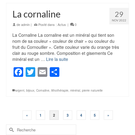
La cornaline
29
NOV 2022
de
admin
|
Posté dans :
Actus
|
0
La Cornaline La cornaline est un minéral qui tient son
nom de sa couleur « couleur de chair » ou couleur du
fruit du Cornouiller ». Cette couleur varie du orange très
clair au rouge sombre. Composition et gisements Ce
minéral est un …
Lire la suite
Facebook
Twitter
Email
Partager
argent
,
bijoux
,
Cornaline
,
lithothérapie
,
minéral
,
pierre naturelle
«
1
2
3
4
5
»
Rechercher :