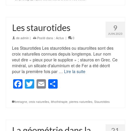
Les staurotides
9
JUIN 2023
de
admin
|
Posté dans :
Actus
|
0
Les Staurotides Les staurotides ou staurolites sont des
croix naturelles connues depuis longtemps. Leur nom
veut dire « pieux pour le supplice » ; stauros en Grec. Ce
minéral, un silicate d'aluminium et de Fer a été décrit
pour la première fois par …
Lire la suite
Facebook
Twitter
Email
Partager
bretagne
,
croix naturelles
,
lithothérapie
,
pierres naturelles
,
Staurotides
La géométrie dans la
21