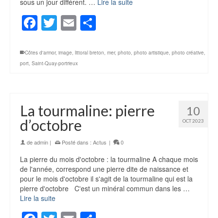
sous un jour différent. …
Lire la suite
Facebook
Twitter
Email
Partager
Côtes d'armor
,
image
,
littoral breton
,
mer
,
photo
,
photo artistique
,
photo créative
,
port
,
Saint-Quay-portrieux
La tourmaline: pierre
10
d’octobre
OCT 2023
de
admin
|
Posté dans :
Actus
|
0
La pierre du mois d'octobre : la tourmaline A chaque mois
de l'année, correspond une pierre dite de naissance et
pour le mois d'octobre il s'agit de la tourmaline qui est la
pierre d'octobre C'est un minéral commun dans les …
Lire la suite