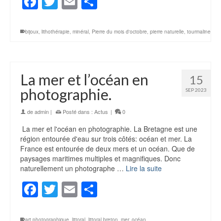
Facebook
Twitter
Email
Partager
bijoux
,
lithothérapie
,
minéral
,
Pierre du mois d'octobre
,
pierre naturelle
,
tourmaline
La mer et l’océan en
15
photographie.
SEP 2023
de
admin
|
Posté dans :
Actus
|
0
La mer et l'océan en photographie. La Bretagne est une
région entourée d'eau sur trois côtés: océan et mer. La
France est entourée de deux mers et un océan. Que de
paysages maritimes multiples et magnifiques. Donc
naturellement un photographe …
Lire la suite
Facebook
Twitter
Email
Partager
art photographique
,
littoral
,
littoral breton
,
mer
,
océan