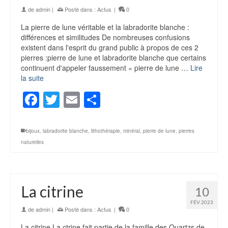
de
admin
|
Posté dans :
Actus
|
0
La pierre de lune véritable et la labradorite blanche :
différences et similitudes De nombreuses confusions
existent dans l'esprit du grand public à propos de ces 2
pierres :pierre de lune et labradorite blanche que certains
continuent d'appeler faussement « pierre de lune …
Lire
la suite
Facebook
Twitter
Email
Partager
bijoux
,
labradorite blanche
,
lithothérapie
,
minéral
,
pierre de lune
,
pierres
naturelles
La citrine
10
FÉV 2023
de
admin
|
Posté dans :
Actus
|
0
La citrine La ctrine fait partie de la famille des Quartzs de