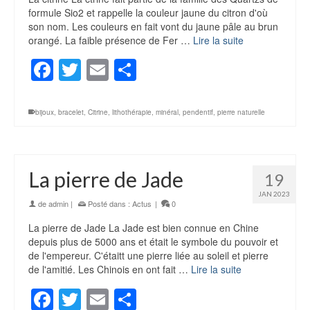
formule Sio2 et rappelle la couleur jaune du citron d'où
son nom. Les couleurs en fait vont du jaune pâle au brun
orangé. La faible présence de Fer …
Lire la suite
Facebook
Twitter
Email
Partager
bijoux
,
bracelet
,
Citrine
,
lithothérapie
,
minéral
,
pendentif
,
pierre naturelle
La pierre de Jade
19
JAN 2023
de
admin
|
Posté dans :
Actus
|
0
La pierre de Jade La Jade est bien connue en Chine
depuis plus de 5000 ans et était le symbole du pouvoir et
de l'empereur. C'étaitt une pierre liée au soleil et pierre
de l'amitié. Les Chinois en ont fait …
Lire la suite
Facebook
Twitter
Email
Partager