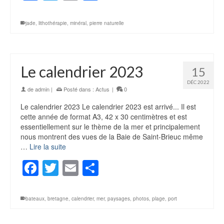
jade
,
lithothérapie
,
minéral
,
pierre naturelle
Le calendrier 2023
15
DÉC 2022
de
admin
|
Posté dans :
Actus
|
0
Le calendrier 2023 Le calendrier 2023 est arrivé... Il est
cette année de format A3, 42 x 30 centimètres et est
essentiellement sur le thème de la mer et principalement
nous montrent des vues de la Baie de Saint-Brieuc même
…
Lire la suite
Facebook
Twitter
Email
Partager
bateaux
,
bretagne
,
calendrier
,
mer
,
paysages
,
photos
,
plage
,
port